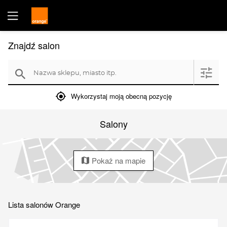
Znajdź salon
Nazwa sklepu, miasto itp.
filter
search
mylocation
Wykorzystaj moją obecną pozycję
Salony
Pokaż na mapie
map
Lista salonów Orange