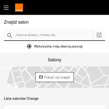
Znajdź salon
Nazwa sklepu, miasto itp.
filter
search
mylocation
Wykorzystaj moją obecną pozycję
Salony
Pokaż na mapie
map
Lista salonów Orange