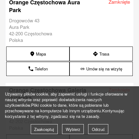
Orange Częstochowa Aura
Zamknięte
Park
Drogowców 43
Aura Park
42-200 Częstochowa
Polska
Mapa
Trasa
marker
direction
Telefon
Umów się na wizytę
phone
link
Orange Częstochowa Galeria
Zamknięte
Używamy plików cookie, aby zapewnić usługi i funkcje oferowane w
Jurajska
naszej witrynie oraz poprawić doświadczenia naszych
użytkowników.Pliki cookie to dane, które są pobierane lub
Al. Wojska Polskiego 207
przechowywane na komputerze lub innym urządzeniu.Kontynuując
Galeria Jurajska
korzystanie z tej witryny, zgadzasz się na te zasady.
42-202 Częstochowa
Polska
Zaakceptuj
Wybierz
Odrzuć