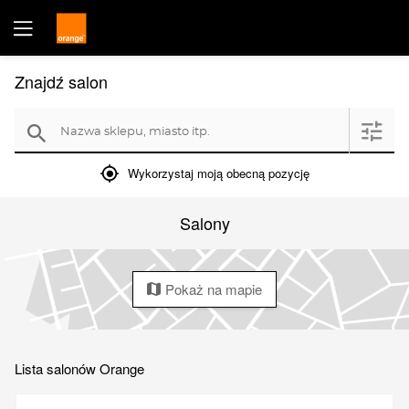
Znajdź salon
Nazwa sklepu, miasto itp.
filter
search
mylocation
Wykorzystaj moją obecną pozycję
Salony
Pokaż na mapie
map
Lista salonów Orange