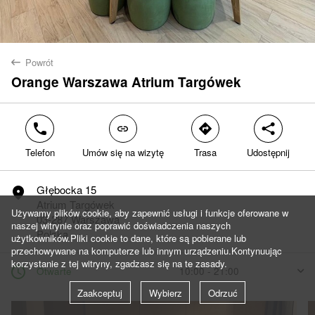
Powrót
back
Orange Warszawa Atrium Targówek
Tak
Nie
phone
link
direction
share
Telefon
Umów się na wizytę
Trasa
Udostępnij
Głębocka 15
marker
Atrium Targówek
Używamy plików cookie, aby zapewnić usługi i funkcje oferowane w
03-287 Warszawa
naszej witrynie oraz poprawić doświadczenia naszych
Polska
użytkowników.Pliki cookie to dane, które są pobierane lub
przechowywane na komputerze lub innym urządzeniu.Kontynuując
korzystanie z tej witryny, zgadzasz się na te zasady.
clock
Otwarte
10:00 - 21:00
arrow
Zaakceptuj
Wybierz
Odrzuć
Dzisiaj
10:00 - 21:00