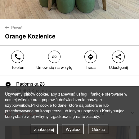
Powrót
back
Orange Kozienice
Tak
Nie
phone
link
direction
share
Telefon
Umów się na wizytę
Trasa
Udostępnij
Radomska 23
marker
26-900 Kozienice
Używamy plików cookie, aby zapewnić usługi i funkcje oferowane w
Polska
naszej witrynie oraz poprawić doświadczenia naszych
użytkowników.Pliki cookie to dane, które są pobierane lub
przechowywane na komputerze lub innym urządzeniu.Kontynuując
clock
Zamknięte
8:30 - 17:00
arrow
korzystanie z tej witryny, zgadzasz się na te zasady.
Dzisiaj
8:30 - 17:00
Zaakceptuj
Wybierz
Odrzuć
Jutro
8:30 - 17:00