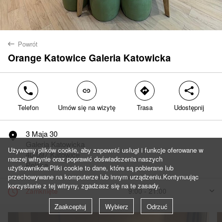
Powrót
back
Orange Katowice Galeria Katowicka
phone
link
direction
share
Telefon
Umów się na wizytę
Trasa
Udostępnij
3 Maja 30
marker
Galeria Katowicka
Używamy plików cookie, aby zapewnić usługi i funkcje oferowane w
40-097 Katowice
naszej witrynie oraz poprawić doświadczenia naszych
Polska
użytkowników.Pliki cookie to dane, które są pobierane lub
przechowywane na komputerze lub innym urządzeniu.Kontynuując
korzystanie z tej witryny, zgadzasz się na te zasady.
clock
Zamknięte
9:00 - 21:00
arrow
Zaakceptuj
Wybierz
Odrzuć
Dzisiaj
9:00 - 21:00