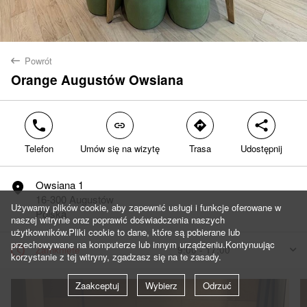
Powrót
back
Orange Augustów Owsiana
Tak
Nie
phone
link
direction
share
Telefon
Umów się na wizytę
Trasa
Udostępnij
Owsiana 1
marker
16-300 Augustów
Używamy plików cookie, aby zapewnić usługi i funkcje oferowane w
Polska
naszej witrynie oraz poprawić doświadczenia naszych
użytkowników.Pliki cookie to dane, które są pobierane lub
przechowywane na komputerze lub innym urządzeniu.Kontynuując
clock
Zamknięte
9:00 - 17:00
arrow
korzystanie z tej witryny, zgadzasz się na te zasady.
Dzisiaj
9:00 - 17:00
Zaakceptuj
Wybierz
Odrzuć
Jutro
9:00 - 17:00