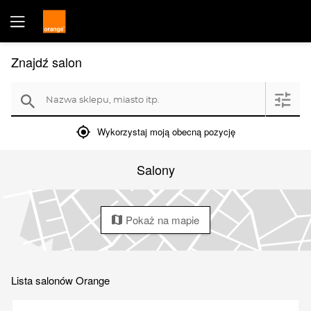
Znajdź salon
Nazwa sklepu, miasto itp.
filter
search
mylocation
Wykorzystaj moją obecną pozycję
Salony
Pokaż na mapie
map
Lista salonów Orange